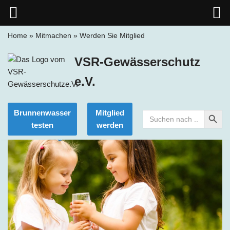
Home
»
Mitmachen
»
Werden Sie Mitglied
Zum
VSR-Gewässerschutz
Inhalt
springen
e.V.
Search Button
Brunnenwasser
Mitglied
Search
for:
testen
werden