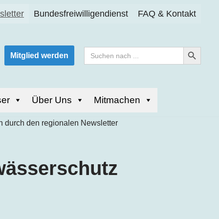
letter
Bundesfreiwilligendienst
FAQ & Kontakt
Search Button
Search
Mitglied werden
for:
er
Über Uns
Mitmachen
wässerschutz