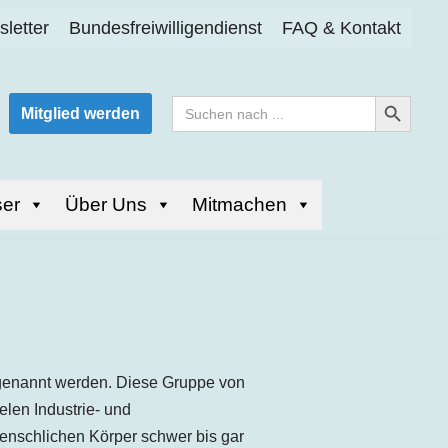
letter
Bundesfreiwilligendienst
FAQ & Kontakt
Search Button
Search
Mitglied werden
for:
er
Über Uns
Mitmachen
C genannt werden. Diese Gruppe von
len Industrie- und
menschlichen Körper schwer bis gar