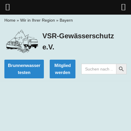
Home
»
Wir in Ihrer Region
»
Bayern
Zum
VSR-Gewässerschutz
Inhalt
springen
e.V.
Search Button
Brunnenwasser
Mitglied
Search
for:
testen
werden