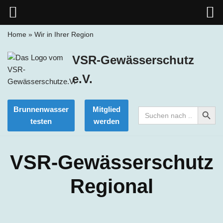
Home
»
Wir in Ihrer Region
Zum
VSR-Gewässerschutz
Inhalt
springen
e.V.
Search Button
Brunnenwasser
Mitglied
Search
for:
testen
werden
VSR-Gewässerschutz
Regional