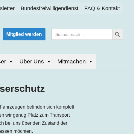
letter
Bundesfreiwilligendienst
FAQ & Kontakt
Search Button
Search
Mitglied werden
for:
er
Über Uns
Mitmachen
serschutz
 Fahrzeugen befinden sich komplett
en wir genug Platz zum Transport
ich bei uns über den Zustand der
lassen möchten.