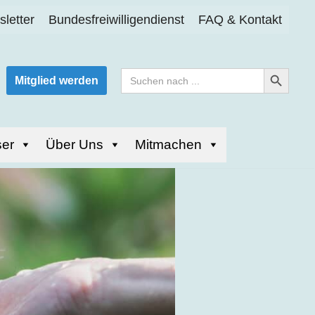
letter
Bundesfreiwilligendienst
FAQ & Kontakt
Search Button
Search
Mitglied werden
for:
er
Über Uns
Mitmachen