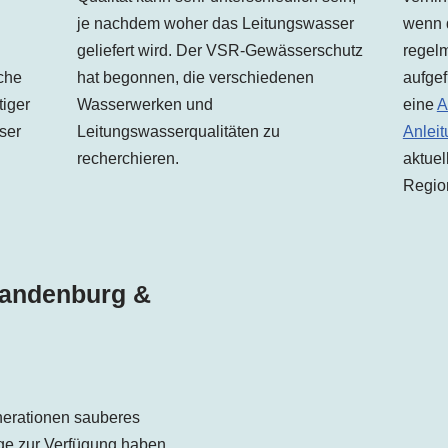
je nachdem woher das Leitungswasser
wenn 
geliefert wird. Der VSR-Gewässerschutz
regelm
hat begonnen, die verschiedenen
aufgef
che
Wasserwerken und
eine
A
iger
Leitungswasserqualitäten zu
Anleit
ser
recherchieren.
aktuel
Region
Brandenburg &
erationen sauberes
ge zur Verfügung haben,