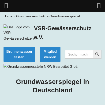
Home
»
Grundwasserschutz
»
Grundwasserspiegel
Zum
VSR-Gewässerschutz
Inhalt
springen
e.V.
Search Button
Brunnenwasser
Mitglied
Search
for:
testen
werden
Grundwasserspiegel in
Deutschland