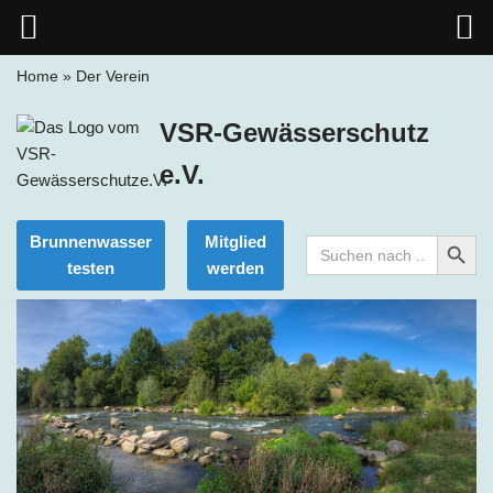
Home
»
Der Verein
Zum
VSR-Gewässerschutz
Inhalt
springen
e.V.
Search Button
Brunnenwasser
Mitglied
Search
for:
testen
werden