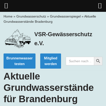
Home
»
Grundwasserschutz
»
Grundwasserspiegel
»
Aktuelle
Grundwasserstände Bradenburg
Zum
Inhalt
VSR-Gewässerschutz
springen
e.V.
Search Button
Brunnenwasser
Mitglied
Search
for:
testen
werden
Aktuelle
Grundwasserstände
für Brandenburg