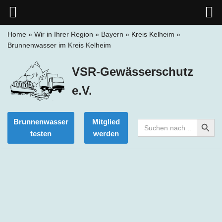
Home
»
Wir in Ihrer Region
»
Bayern
»
Kreis Kelheim
»
Brunnenwasser im Kreis Kelheim
Zum
Inhalt
VSR-Gewässerschutz
springen
e.V.
Search Button
Brunnenwasser
Mitglied
Search
for:
testen
werden