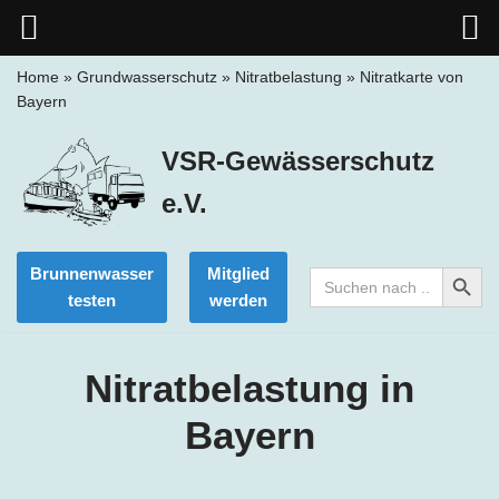
Home
»
Grundwasserschutz
»
Nitratbelastung
»
Nitratkarte von
Bayern
Zum
Inhalt
VSR-Gewässerschutz
springen
e.V.
Search Button
Brunnenwasser
Mitglied
Search
for:
testen
werden
Nitratbelastung in
Bayern