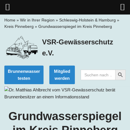
Home
»
Wir in Ihrer Region
»
Schleswig-Holstein & Hamburg
»
Kreis Pinneberg
»
Grundwasserspiegel im Kreis Pinneberg
Zum
Inhalt
VSR-Gewässerschutz
springen
e.V.
Search Button
Brunnenwasser
Mitglied
Search
for:
testen
werden
Grundwasserspiegel
im Kreis Pinneberg