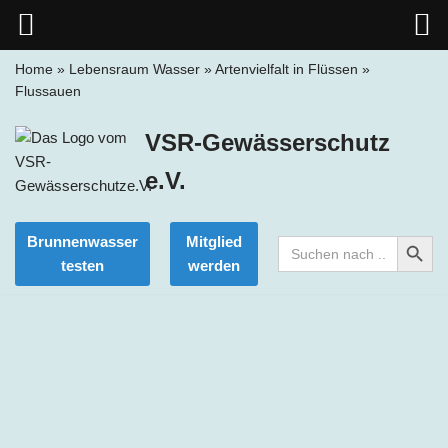
Home
»
Lebensraum Wasser
»
Artenvielfalt in Flüssen
»
Flussauen
Zum
Inhalt
VSR-Gewässerschutz
springen
e.V.
Search Button
Brunnenwasser
Mitglied
Search
for:
testen
werden