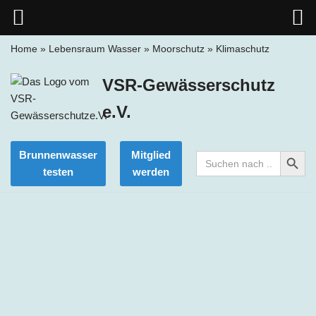
Home
»
Lebensraum Wasser
»
Moorschutz
»
Klimaschutz
Zum
VSR-Gewässerschutz
Inhalt
springen
e.V.
Search Button
Brunnenwasser
Mitglied
Search
for:
testen
werden