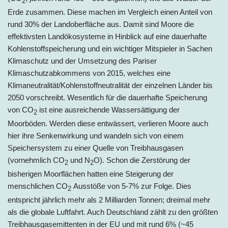
2
Erde zusammen. Diese machen im Vergleich einen Anteil von
rund 30% der Landoberfläche aus. Damit sind Moore die
effektivsten Landökosysteme in Hinblick auf eine dauerhafte
Kohlenstoffspeicherung und ein wichtiger Mitspieler in Sachen
Klimaschutz und der Umsetzung des Pariser
Klimaschutzabkommens von 2015, welches eine
Klimaneutralität/Kohlenstoffneutralität der einzelnen Länder bis
2050 vorschreibt. Wesentlich für die dauerhafte Speicherung
von CO
ist eine ausreichende Wassersättigung der
2
Moorböden. Werden diese entwässert, verlieren Moore auch
hier ihre Senkenwirkung und wandeln sich von einem
Speichersystem zu einer Quelle von Treibhausgasen
(vornehmlich CO
und N
O). Schon die Zerstörung der
2
2
bisherigen Moorflächen hatten eine Steigerung der
menschlichen CO
Ausstöße von 5-7% zur Folge. Dies
2
entspricht jährlich mehr als 2 Milliarden Tonnen; dreimal mehr
als die globale Luftfahrt. Auch Deutschland zählt zu den größten
Treibhausgasemittenten in der EU und mit rund 6% (~45