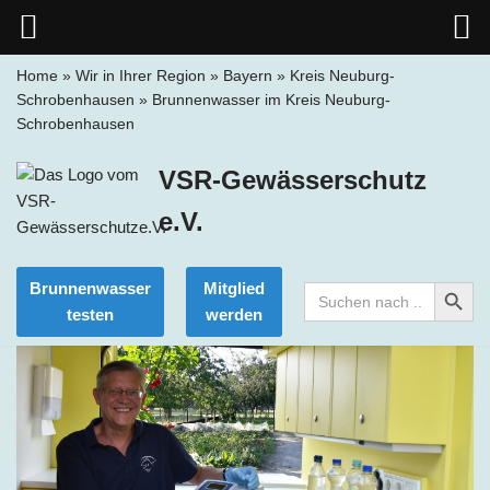
Home
»
Wir in Ihrer Region
»
Bayern
»
Kreis Neuburg-
Schrobenhausen
»
Brunnenwasser im Kreis Neuburg-
Zum
Schrobenhausen
Inhalt
springen
VSR-Gewässerschutz
e.V.
Search Button
Brunnenwasser
Mitglied
Search
for:
testen
werden