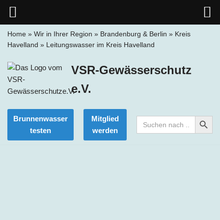
Home
»
Wir in Ihrer Region
»
Brandenburg & Berlin
»
Kreis
Havelland
»
Leitungswasser im Kreis Havelland
Zum
Inhalt
VSR-Gewässerschutz
springen
e.V.
Search Button
Brunnenwasser
Mitglied
Search
for:
testen
werden