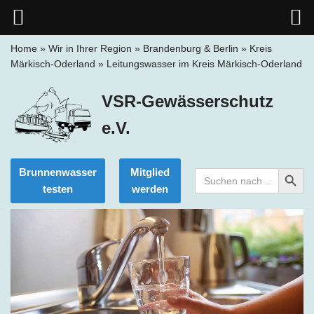
Home
»
Wir in Ihrer Region
»
Brandenburg & Berlin
»
Kreis
Märkisch-Oderland
»
Leitungswasser im Kreis Märkisch-Oderland
Zum
Inhalt
VSR-Gewässerschutz
springen
e.V.
Search Button
Brunnenwasser
Mitglied
Search
for:
testen
werden