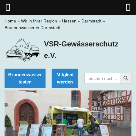
Home
»
Wir in Ihrer Region
»
Hessen
»
Darmstadt
»
Brunnenwasser in Darmstadt
Zum
Inhalt
VSR-Gewässerschutz
springen
e.V.
Search Button
Brunnenwasser
Mitglied
Search
for:
testen
werden