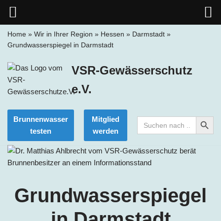
Home
»
Wir in Ihrer Region
»
Hessen
»
Darmstadt
»
Grundwasserspiegel in Darmstadt
Zum
Inhalt
VSR-Gewässerschutz
springen
e.V.
Search Button
Brunnenwasser
Mitglied
Search
for:
testen
werden
Grundwasserspiegel
in Darmstadt