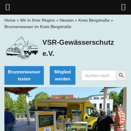
Home
»
Wir in Ihrer Region
»
Hessen
»
Kreis Bergstraße
»
Brunnenwasser im Kreis Bergstraße
Zum
Inhalt
VSR-Gewässerschutz
springen
e.V.
Search Button
Brunnenwasser
Mitglied
Search
for:
testen
werden