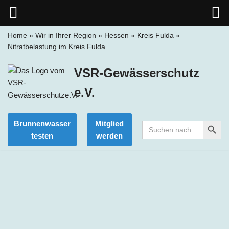
Home
»
Wir in Ihrer Region
»
Hessen
»
Kreis Fulda
»
Nitratbelastung im Kreis Fulda
Zum
Inhalt
VSR-Gewässerschutz
springen
e.V.
Search Button
Brunnenwasser
Mitglied
Search
for:
testen
werden