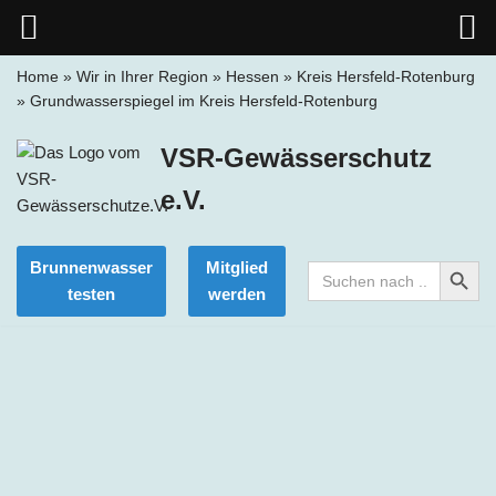
Home
»
Wir in Ihrer Region
»
Hessen
»
Kreis Hersfeld-Rotenburg
»
Grundwasserspiegel im Kreis Hersfeld-Rotenburg
Zum
Inhalt
VSR-Gewässerschutz
springen
e.V.
Search Button
Brunnenwasser
Mitglied
Search
for:
testen
werden