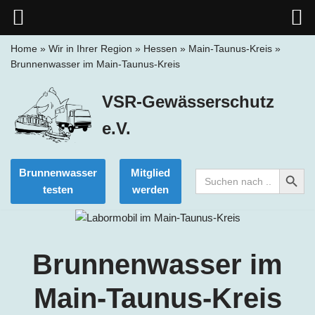
Home
»
Wir in Ihrer Region
»
Hessen
»
Main-Taunus-Kreis
»
Brunnenwasser im Main-Taunus-Kreis
Zum
Inhalt
VSR-Gewässerschutz
springen
e.V.
Search Button
Brunnenwasser
Mitglied
Search
for:
testen
werden
Brunnenwasser im
Main-Taunus-Kreis