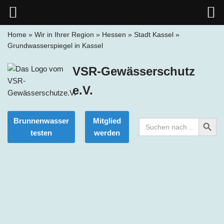
Home
»
Wir in Ihrer Region
»
Hessen
»
Stadt Kassel
»
Grundwasserspiegel in Kassel
Zum
Inhalt
VSR-Gewässerschutz
springen
e.V.
Search Button
Brunnenwasser
Mitglied
Search
for:
testen
werden