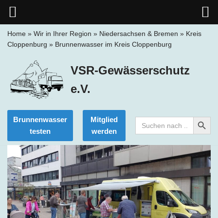
Home
»
Wir in Ihrer Region
»
Niedersachsen & Bremen
»
Kreis
Cloppenburg
»
Brunnenwasser im Kreis Cloppenburg
Zum
Inhalt
VSR-Gewässerschutz
springen
e.V.
Search Button
Brunnenwasser
Mitglied
Search
for:
testen
werden