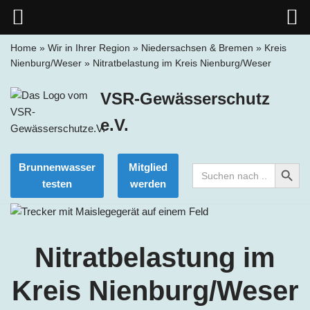
Home
»
Wir in Ihrer Region
»
Niedersachsen & Bremen
»
Kreis
Nienburg/Weser
»
Nitratbelastung im Kreis Nienburg/Weser
Zum
Inhalt
VSR-Gewässerschutz
springen
e.V.
Search Button
Brunnenwasser
Mitglied
Search
for:
testen
werden
Nitratbelastung im
Kreis Nienburg/Weser