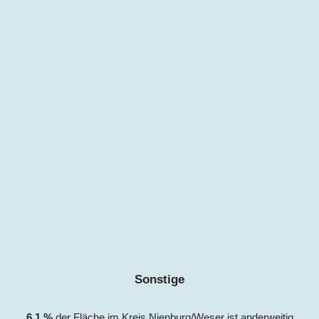
Sonstige
6,1
%
der Fläche im Kreis Nienburg/Weser
ist anderweitig