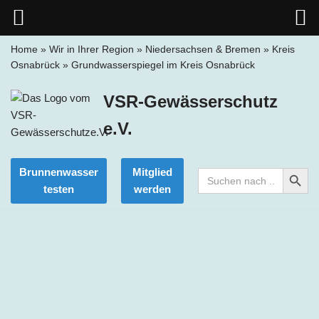
Home
»
Wir in Ihrer Region
»
Niedersachsen & Bremen
»
Kreis
Osnabrück
»
Grundwasserspiegel im Kreis Osnabrück
Zum
Inhalt
VSR-Gewässerschutz
springen
e.V.
Search Button
Brunnenwasser
Mitglied
Search
for:
testen
werden