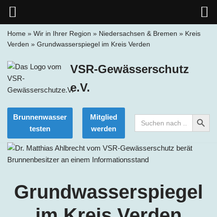
Home
»
Wir in Ihrer Region
»
Niedersachsen & Bremen
»
Kreis
Verden
»
Grundwasserspiegel im Kreis Verden
Zum
Inhalt
VSR-Gewässerschutz
springen
e.V.
Search Button
Brunnenwasser
Mitglied
Search
for:
testen
werden
Grundwasserspiegel
im
Kreis
Verden