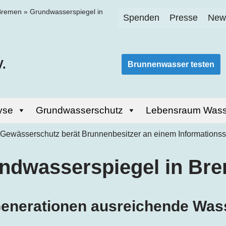
Bremen
»
Grundwasserspiegel in
Spenden
Presse
News
.
Brunnenwasser testen
yse
Grundwasserschutz
Lebensraum Wass
ndwasserspiegel in
Bre
 Generationen ausreichende Wa