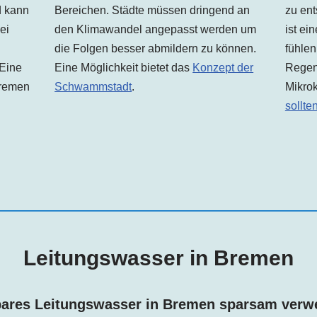
d kann
Bereichen. Städte müssen dringend an
zu ent
ei
den Klimawandel angepasst werden um
ist ei
die Folgen besser abmildern zu können.
fühlen
 Eine
Eine Möglichkeit bietet das
Konzept der
Regen
remen
Schwammstadt
.
Mikrok
sollte
Leitungswasser in
Bremen
ares Leitungswasser in
Bremen
sparsam verw