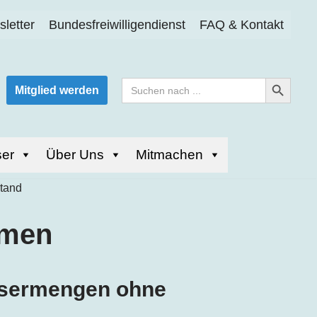
letter
Bundesfreiwilligendienst
FAQ & Kontakt
Search Button
Search
Mitglied werden
for:
er
Über Uns
Mitmachen
men
ssermengen ohne