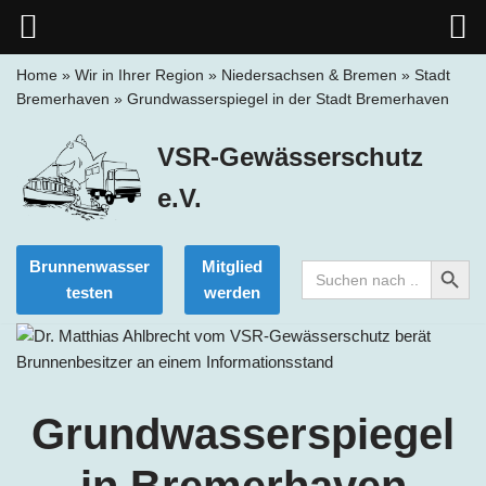
Home
»
Wir in Ihrer Region
»
Niedersachsen & Bremen
»
Stadt
Bremerhaven
»
Grundwasserspiegel in der Stadt Bremerhaven
Zum
Inhalt
VSR-Gewässerschutz
springen
e.V.
Search Button
Brunnenwasser
Mitglied
Search
for:
testen
werden
Grundwasserspiegel
in Bremerhaven