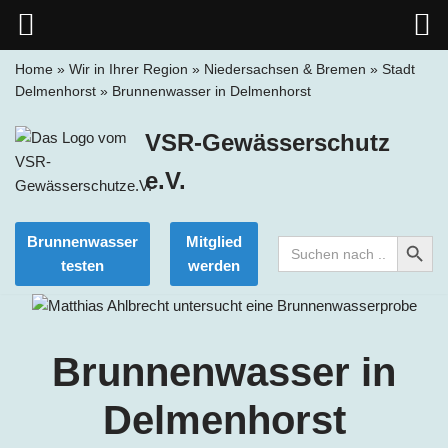
Home
»
Wir in Ihrer Region
»
Niedersachsen & Bremen
»
Stadt
Delmenhorst
»
Brunnenwasser in Delmenhorst
Zum
Inhalt
VSR-Gewässerschutz
springen
e.V.
Search Button
Brunnenwasser
Mitglied
Search
for:
testen
werden
Brunnenwasser in
Delmenhorst