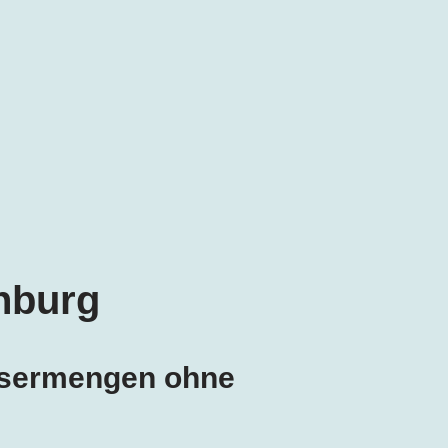
nburg
ssermengen ohne