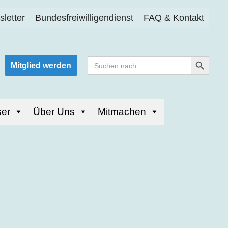
letter
Bundesfreiwilligendienst
FAQ & Kontakt
Search Button
Search
Mitglied werden
for:
er
Über Uns
Mitmachen