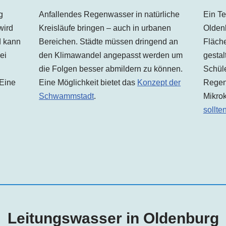
g
Anfallendes Regenwasser in natürliche
Ein Te
wird
Kreisläufe bringen – auch in urbanen
Olden
d kann
Bereichen. Städte müssen dringend an
Fläche
ei
den Klimawandel angepasst werden um
gestal
die Folgen besser abmildern zu können.
Schüle
 Eine
Eine Möglichkeit bietet das
Konzept der
Regen
Schwammstadt
.
Mikrok
sollte
Leitungswasser in
Oldenburg