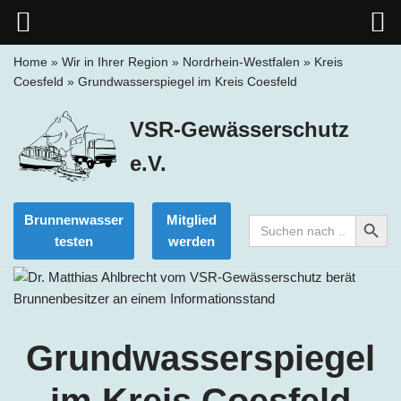
Home
»
Wir in Ihrer Region
»
Nordrhein-Westfalen
»
Kreis
Coesfeld
»
Grundwasserspiegel im Kreis Coesfeld
Zum
Inhalt
VSR-Gewässerschutz
springen
e.V.
Search Button
Brunnenwasser
Mitglied
Search
for:
testen
werden
Grundwasserspiegel
im Kreis Coesfeld