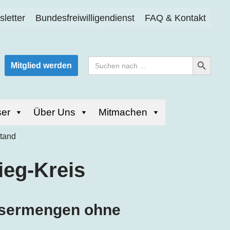
letter
Bundesfreiwilligendienst
FAQ & Kontakt
Search Button
Search
Mitglied werden
for:
er
Über Uns
Mitmachen
ieg-Kreis
ssermengen ohne