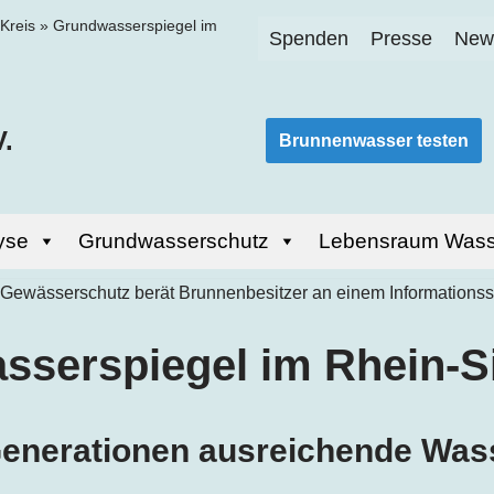
Kreis
»
Grundwasserspiegel im
Spenden
Presse
News
.
Brunnenwasser testen
yse
Grundwasserschutz
Lebensraum Wass
sserspiegel im
Rhein-S
 Generationen ausreichende Wa