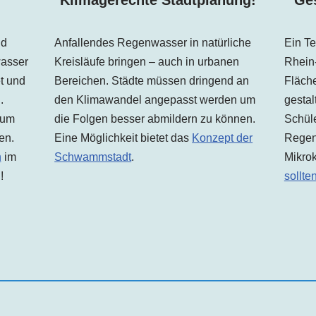
Ges
nd
Anfallendes Regenwasser in natürliche
Ein Te
wasser
Kreisläufe bringen – auch in urbanen
Rhein-
et und
Bereichen. Städte müssen dringend an
Fläche
.
den Klimawandel angepasst werden um
gestal
 um
die Folgen besser abmildern zu können.
Schüle
en.
Eine Möglichkeit bietet das
Konzept der
Regen
n
im
Schwammstadt
.
Mikrok
!
sollte