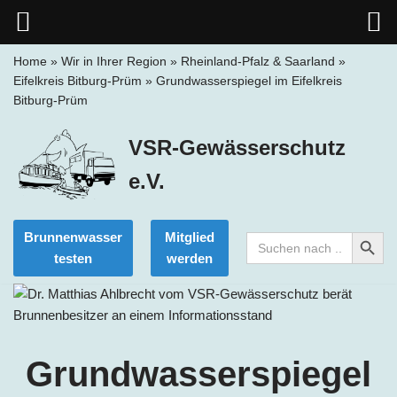
Home
»
Wir in Ihrer Region
»
Rheinland-Pfalz & Saarland
»
Eifelkreis Bitburg-Prüm
»
Grundwasserspiegel im Eifelkreis
Zum
Bitburg-Prüm
Inhalt
springen
VSR-Gewässerschutz
e.V.
Search Button
Brunnenwasser
Mitglied
Search
for:
testen
werden
Grundwasserspiegel