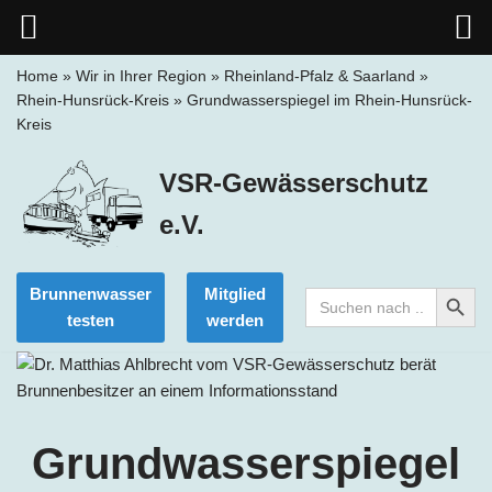
Home
»
Wir in Ihrer Region
»
Rheinland-Pfalz & Saarland
»
Rhein-Hunsrück-Kreis
»
Grundwasserspiegel im Rhein-Hunsrück-
Zum
Kreis
Inhalt
springen
VSR-Gewässerschutz
e.V.
Search Button
Brunnenwasser
Mitglied
Search
for:
testen
werden
Grundwasserspiegel