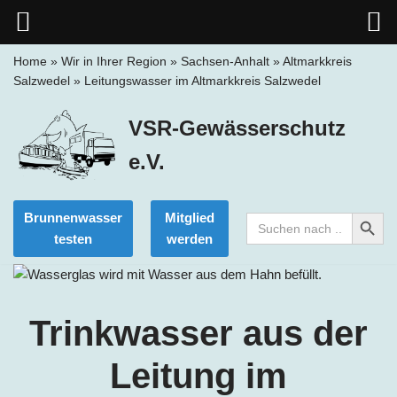
Home
»
Wir in Ihrer Region
»
Sachsen-Anhalt
»
Altmarkkreis
Salzwedel
»
Leitungswasser im Altmarkkreis Salzwedel
Zum
Inhalt
VSR-Gewässerschutz
springen
e.V.
Search Button
Brunnenwasser
Mitglied
Search
for:
testen
werden
Trinkwasser aus der
Leitung im