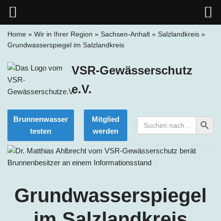
Home
»
Wir in Ihrer Region
»
Sachsen-Anhalt
»
Salzlandkreis
»
Grundwasserspiegel im Salzlandkreis
Zum
Inhalt
VSR-Gewässerschutz
springen
e.V.
Search Button
Brunnenwasser
Mitglied
Search
for:
testen
werden
Grundwasserspiegel
im
Salzlandkreis