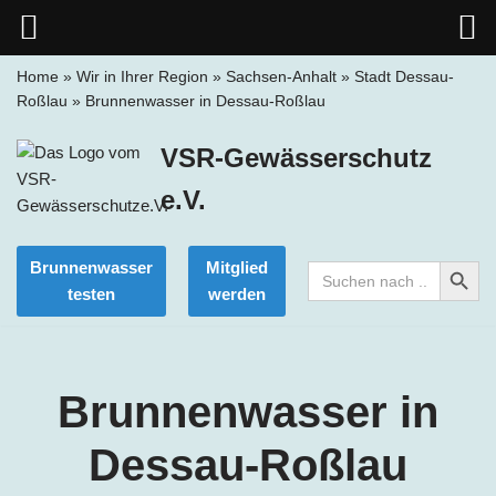
Home
»
Wir in Ihrer Region
»
Sachsen-Anhalt
»
Stadt Dessau-
Roßlau
»
Brunnenwasser in Dessau-Roßlau
Zum
Inhalt
VSR-Gewässerschutz
springen
e.V.
Search Button
Brunnenwasser
Mitglied
Search
for:
testen
werden
Brunnenwasser in
Dessau-Roßlau