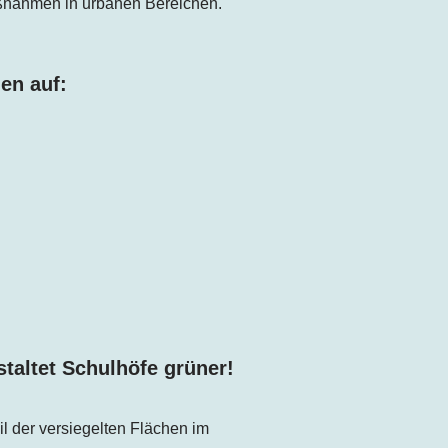
aßnahmen in urbanen Bereichen.
en auf:
taltet Schulhöfe grüner!
il der versiegelten Flächen im