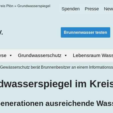
reis Plön
»
Grundwasserspiegel
Spenden
Presse
News
.
Brunnenwasser testen
yse
Grundwasserschutz
Lebensraum Wass
wasserspiegel im Krei
 Generationen ausreichende Wa