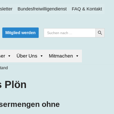
letter
Bundesfreiwilligendienst
FAQ & Kontakt
Search Button
Search
Mitglied werden
for:
er
Über Uns
Mitmachen
s Plön
ssermengen ohne