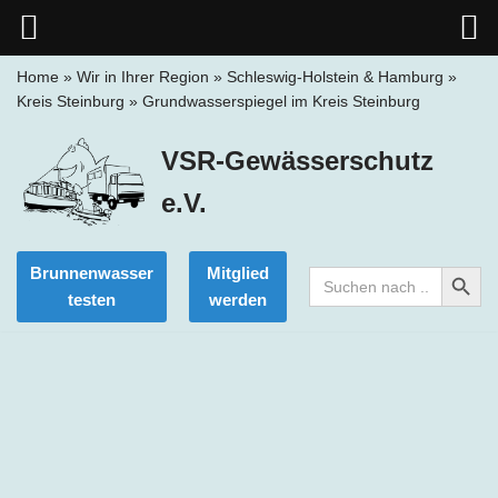
Home
»
Wir in Ihrer Region
»
Schleswig-Holstein & Hamburg
»
Kreis Steinburg
»
Grundwasserspiegel im Kreis Steinburg
Zum
Inhalt
VSR-Gewässerschutz
springen
e.V.
Search Button
Brunnenwasser
Mitglied
Search
for:
testen
werden