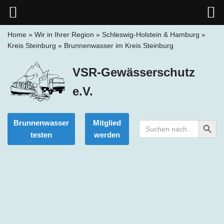
Home
»
Wir in Ihrer Region
»
Schleswig-Holstein & Hamburg
»
Kreis Steinburg
»
Brunnenwasser im Kreis Steinburg
Zum
Inhalt
VSR-Gewässerschutz
springen
e.V.
Search Button
Brunnenwasser
Mitglied
Search
for:
testen
werden