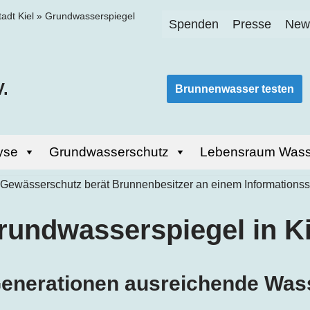
tadt Kiel
»
Grundwasserspiegel
Spenden
Presse
News
.
Brunnenwasser testen
yse
Grundwasserschutz
Lebensraum Wass
rundwasserspiegel in Ki
 Generationen ausreichende Wa