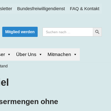
letter
Bundesfreiwilligendienst
FAQ & Kontakt
Search Button
Search
Mitglied werden
for:
er
Über Uns
Mitmachen
el
ssermengen ohne