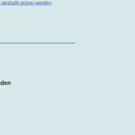
n deshalb grüner werden
.
nden