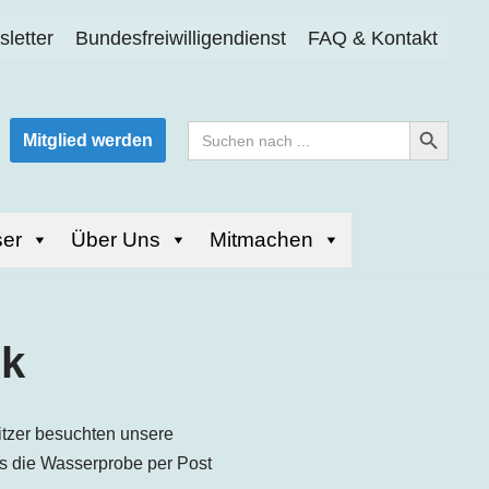
letter
Bundesfreiwilligendienst
FAQ & Kontakt
Search Button
Search
Mitglied werden
for:
er
Über Uns
Mitmachen
ck
itzer besuchten unsere
s die Wasserprobe per Post