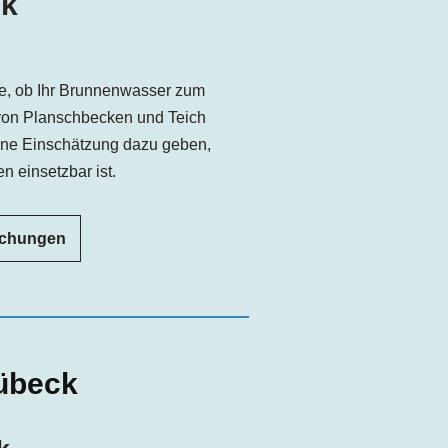
ck
e, ob Ihr Brunnenwasser zum
von Planschbecken und Teich
ine Einschätzung dazu geben,
n einsetzbar ist.
uchungen
übeck