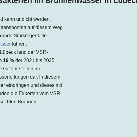
Bakterien im Brunnenwasser in Lübec
und kann undicht werden.
transportiert auf diesem Weg
erade Starkregenfälle
asser
führen.
 Lübeck fand der VSR-
in
19 %
der 2021 bis 2025
 Gefahr stellen im
serleitungen dar. In diesem
r eindringen und dieses mit
fanden die Experten vom VSR-
suchten Brunnen.