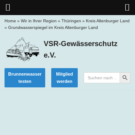
Home
»
Wir in Ihrer Region
»
Thüringen
»
Kreis Altenburger Land
»
Grundwasserspiegel im Kreis Altenburger Land
Zum
Inhalt
VSR-Gewässerschutz
springen
e.V.
Search Button
Brunnenwasser
Mitglied
Search
for:
testen
werden