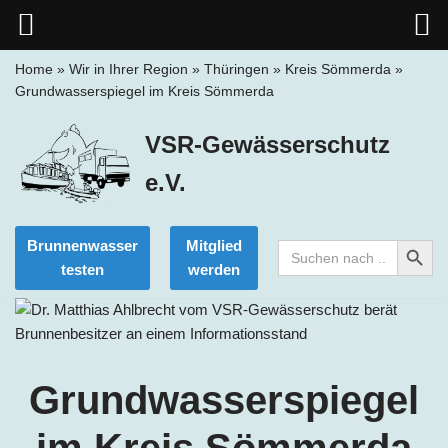
Home
»
Wir in Ihrer Region
»
Thüringen
»
Kreis Sömmerda
»
Grundwasserspiegel im Kreis Sömmerda
Zum
Inhalt
VSR-Gewässerschutz
springen
e.V.
Search Button
Brunnenwasser
Mitglied
Search
for:
testen
werden
Grundwasserspiegel
im Kreis Sömmerda