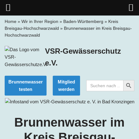
Home
»
Wir in Ihrer Region
»
Baden-Württemberg
»
Kreis
Breisgau-Hochschwarzwald
»
Brunnenwasser im Kreis Breisgau-
Zum
Hochschwarzwald
Inhalt
springen
VSR-Gewässerschutz
e.V.
Search Button
Brunnenwasser
Mitglied
Search
for:
testen
werden
Brunnenwasser im
Kreis Breisgau-