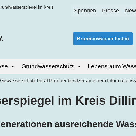
rundwasserspiegel im Kreis
Spenden
Presse
News
.
Brunnenwasser testen
yse
Grundwasserschutz
Lebensraum Wass
rspiegel im Kreis
Dill
 Generationen ausreichende Wa