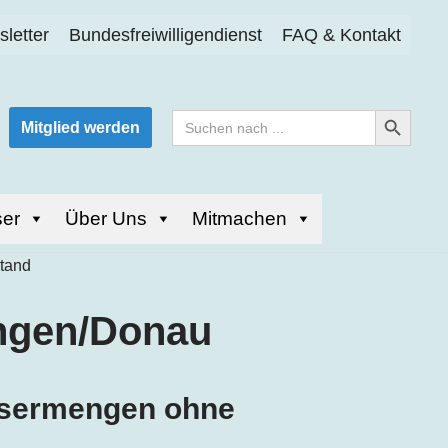
letter
Bundesfreiwilligendienst
FAQ & Kontakt
Search Button
Search
Mitglied werden
for:
er
Über Uns
Mitmachen
ingen
/Donau
ssermengen ohne