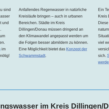
au
sind
Anfallendes Regenwasser in natürliche
Ein Te
wasser
Kreisläufe bringen – auch in urbanen
Kreis
et und
Bereichen. Städte im Kreis
Diese
.
Dillingen
/Donau
müssen dringend an
naturn
 um
den Klimawandel angepasst werden um
Situat
en.
die Folgen besser abmildern zu können.
viel 
n
im
Eine Möglichkeit bietet das
Konzept der
versic
nötig!
Schwammstadt
.
sich.
S
werde
ungswasser im Kreis
Dillingen
/