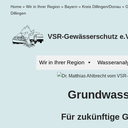
Home
»
Wir in Ihrer Region
»
Bayern
»
Kreis Dillingen/Donau
»
G
Dillingen
Zum
Inhalt
springen
VSR-Gewässerschutz e.V
Wir in Ihrer Region
Wasseranal
Grundwasse
Für zukünftige