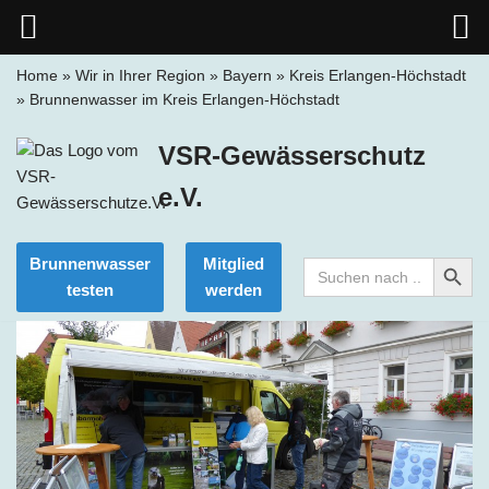
Home
»
Wir in Ihrer Region
»
Bayern
»
Kreis Erlangen-Höchstadt
»
Brunnenwasser im Kreis Erlangen-Höchstadt
Zum
Inhalt
VSR-Gewässerschutz
springen
e.V.
Search Button
Brunnenwasser
Mitglied
Search
for:
testen
werden